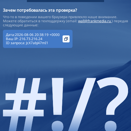
Зачем потребовалась эта проверка?
Что-то в поведении вашего браузера привлекло наше внимание.
Можете обратиться в техподдержку (email:
wall@frankmedia.ru
) передав
следующие данные:
Дата:2026-08-06 20:38:19 +0000
Ваш IP:
216.73.216.24
ID запроса:
JcX7abJ47mI1