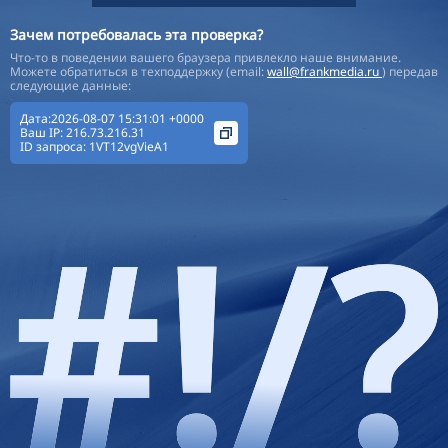
Зачем потребовалась эта проверка?
Что-то в поведении вашего браузера привлекло наше внимание.
Можете обратиться в техподдержку (email:
wall@frankmedia.ru
) передав
следующие данные:
Дата:2026-08-07 15:31:01 +0000
Ваш IP:
216.73.216.31
ID запроса:
1VT12vgVieA1