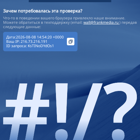
Зачем потребовалась эта проверка?
Что-то в поведении вашего браузера привлекло наше внимание.
Можете обратиться в техподдержку (email:
wall@frankmedia.ru
) передав
следующие данные:
Дата:2026-08-08 14:54:20 +0000
Ваш IP:
216.73.216.191
ID запроса:
KsTINoDYdOs1