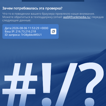
Зачем потребовалась эта проверка?
Что-то в поведении вашего браузера привлекло наше внимание.
Можете обратиться в техподдержку (email:
wall@frankmedia.ru
) передав
следующие данные:
Дата:2026-08-06 11:53:29 +0000
Ваш IP:
216.73.216.218
ID запроса:
TrO8pbkoW0U1