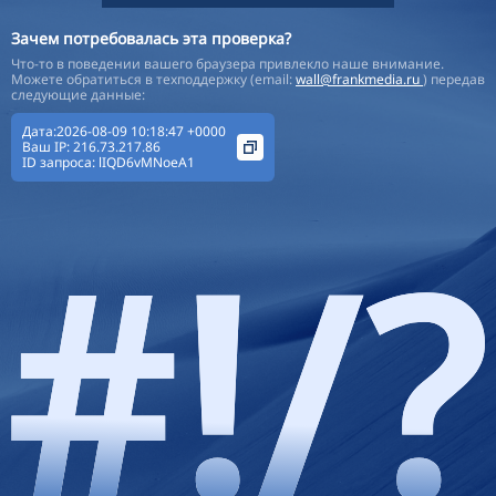
Зачем потребовалась эта проверка?
Что-то в поведении вашего браузера привлекло наше внимание.
Можете обратиться в техподдержку (email:
wall@frankmedia.ru
) передав
следующие данные:
Дата:2026-08-09 10:18:47 +0000
Ваш IP:
216.73.217.86
ID запроса:
lIQD6vMNoeA1