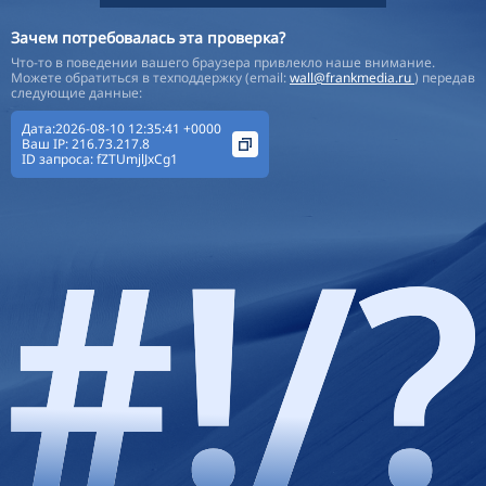
Зачем потребовалась эта проверка?
Что-то в поведении вашего браузера привлекло наше внимание.
Можете обратиться в техподдержку (email:
wall@frankmedia.ru
) передав
следующие данные:
Дата:2026-08-10 12:35:41 +0000
Ваш IP:
216.73.217.8
ID запроса:
fZTUmjlJxCg1