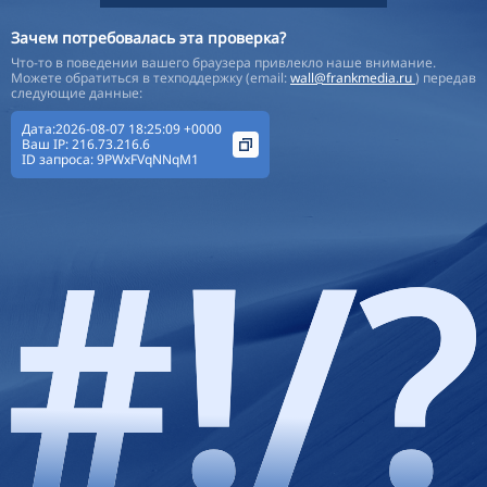
Зачем потребовалась эта проверка?
Что-то в поведении вашего браузера привлекло наше внимание.
Можете обратиться в техподдержку (email:
wall@frankmedia.ru
) передав
следующие данные:
Дата:2026-08-07 18:25:09 +0000
Ваш IP:
216.73.216.6
ID запроса:
9PWxFVqNNqM1