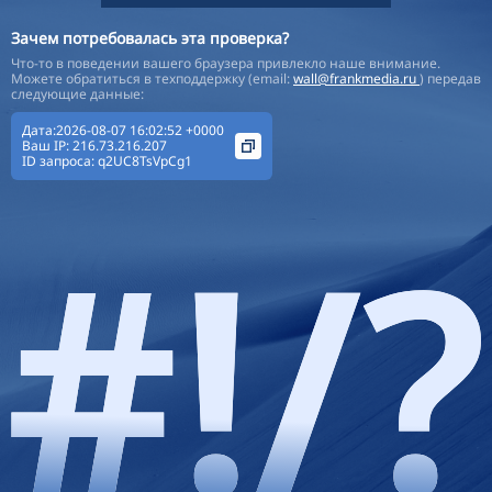
Зачем потребовалась эта проверка?
Что-то в поведении вашего браузера привлекло наше внимание.
Можете обратиться в техподдержку (email:
wall@frankmedia.ru
) передав
следующие данные:
Дата:2026-08-07 16:02:52 +0000
Ваш IP:
216.73.216.207
ID запроса:
q2UC8TsVpCg1