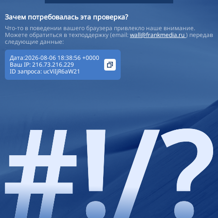
Зачем потребовалась эта проверка?
Что-то в поведении вашего браузера привлекло наше внимание.
Можете обратиться в техподдержку (email:
wall@frankmedia.ru
) передав
следующие данные:
Дата:2026-08-06 18:38:56 +0000
Ваш IP:
216.73.216.229
ID запроса:
ucViIjR6aW21