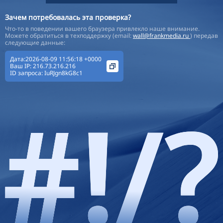
Зачем потребовалась эта проверка?
Что-то в поведении вашего браузера привлекло наше внимание.
Можете обратиться в техподдержку (email:
wall@frankmedia.ru
) передав
следующие данные:
Дата:2026-08-09 11:56:18 +0000
Ваш IP:
216.73.216.216
ID запроса:
IuRJgn8kG8c1