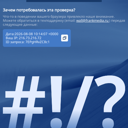
Зачем потребовалась эта проверка?
Что-то в поведении вашего браузера привлекло наше внимание.
Можете обратиться в техподдержку (email:
wall@frankmedia.ru
) передав
следующие данные:
Дата:2026-08-08 10:14:07 +0000
Ваш IP:
216.73.216.72
ID запроса:
7EPgHRvZC8c1