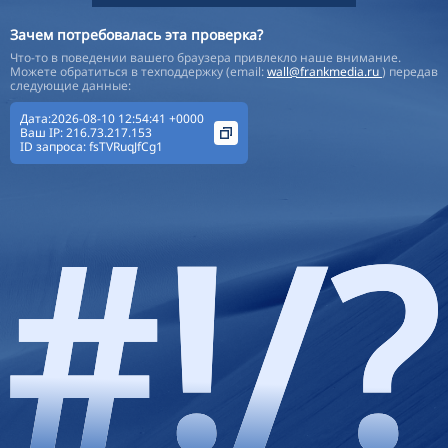
Зачем потребовалась эта проверка?
Что-то в поведении вашего браузера привлекло наше внимание.
Можете обратиться в техподдержку (email:
wall@frankmedia.ru
) передав
следующие данные:
Дата:2026-08-10 12:54:41 +0000
Ваш IP:
216.73.217.153
ID запроса:
fsTVRuqJfCg1