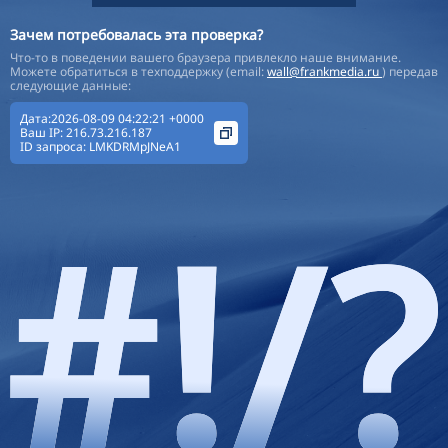
Зачем потребовалась эта проверка?
Что-то в поведении вашего браузера привлекло наше внимание.
Можете обратиться в техподдержку (email:
wall@frankmedia.ru
) передав
следующие данные:
Дата:2026-08-09 04:22:21 +0000
Ваш IP:
216.73.216.187
ID запроса:
LMKDRMpJNeA1