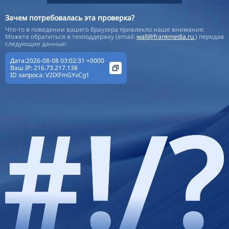
Зачем потребовалась эта проверка?
Что-то в поведении вашего браузера привлекло наше внимание.
Можете обратиться в техподдержку (email:
wall@frankmedia.ru
) передав
следующие данные:
Дата:2026-08-08 03:02:31 +0000
Ваш IP:
216.73.217.138
ID запроса:
V2IXFmGYvCg1