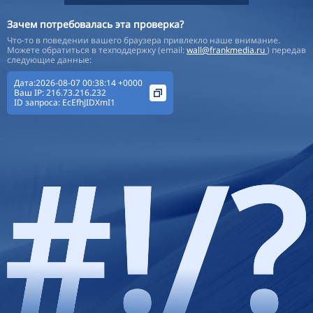
Зачем потребовалась эта проверка?
Что-то в поведении вашего браузера привлекло наше внимание.
Можете обратиться в техподдержку (email:
wall@frankmedia.ru
) передав
следующие данные:
Дата:2026-08-07 00:38:14 +0000
Ваш IP:
216.73.216.232
ID запроса:
EcEfhJIDXmI1