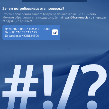
Зачем потребовалась эта проверка?
Что-то в поведении вашего браузера привлекло наше внимание.
Можете обратиться в техподдержку (email:
wall@frankmedia.ru
) передав
следующие данные:
Дата:2026-08-07 10:44:33 +0000
Ваш IP:
216.73.217.175
ID запроса:
XiOiRT24SOs1