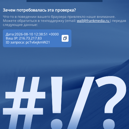
Зачем потребовалась эта проверка?
Что-то в поведении вашего браузера привлекло наше внимание.
Можете обратиться в техподдержку (email:
wall@frankmedia.ru
) передав
следующие данные:
Дата:2026-08-10 12:38:51 +0000
Ваш IP:
216.73.217.83
ID запроса:
pcTv6ejkmW21