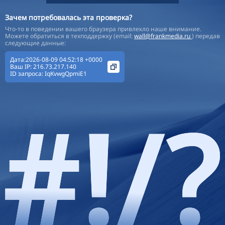
Зачем потребовалась эта проверка?
Что-то в поведении вашего браузера привлекло наше внимание.
Можете обратиться в техподдержку (email:
wall@frankmedia.ru
) передав
следующие данные:
Дата:2026-08-09 04:52:18 +0000
Ваш IP:
216.73.217.140
ID запроса:
IqKvwgQpmiE1