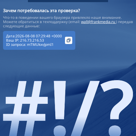
Зачем потребовалась эта проверка?
Что-то в поведении вашего браузера привлекло наше внимание.
Можете обратиться в техподдержку (email:
wall@frankmedia.ru
) передав
следующие данные:
Дата:2026-08-08 07:29:48 +0000
Ваш IP:
216.73.216.53
ID запроса:
mTMUkxvJpmI1