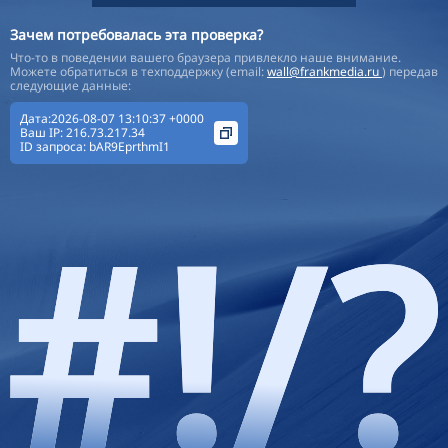
Зачем потребовалась эта проверка?
Что-то в поведении вашего браузера привлекло наше внимание.
Можете обратиться в техподдержку (email:
wall@frankmedia.ru
) передав
следующие данные:
Дата:2026-08-07 13:10:37 +0000
Ваш IP:
216.73.217.34
ID запроса:
bAR9EprthmI1