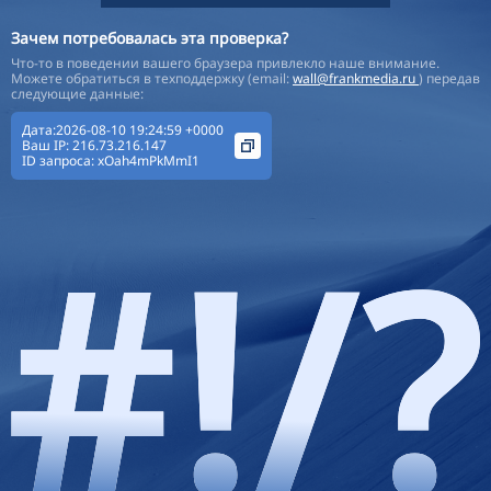
Зачем потребовалась эта проверка?
Что-то в поведении вашего браузера привлекло наше внимание.
Можете обратиться в техподдержку (email:
wall@frankmedia.ru
) передав
следующие данные:
Дата:2026-08-10 19:24:59 +0000
Ваш IP:
216.73.216.147
ID запроса:
xOah4mPkMmI1