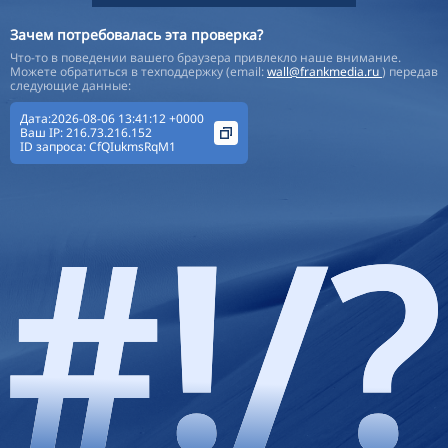
Зачем потребовалась эта проверка?
Что-то в поведении вашего браузера привлекло наше внимание.
Можете обратиться в техподдержку (email:
wall@frankmedia.ru
) передав
следующие данные:
Дата:2026-08-06 13:41:12 +0000
Ваш IP:
216.73.216.152
ID запроса:
CfQIukmsRqM1