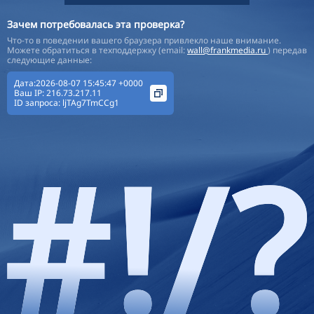
Зачем потребовалась эта проверка?
Что-то в поведении вашего браузера привлекло наше внимание.
Можете обратиться в техподдержку (email:
wall@frankmedia.ru
) передав
следующие данные:
Дата:2026-08-07 15:45:47 +0000
Ваш IP:
216.73.217.11
ID запроса:
ljTAg7TmCCg1