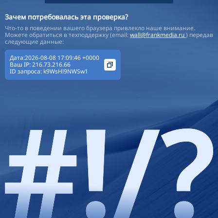
Зачем потребовалась эта проверка?
Что-то в поведении вашего браузера привлекло наше внимание.
Можете обратиться в техподдержку (email:
wall@frankmedia.ru
) передав
следующие данные:
Дата:2026-08-08 17:09:46 +0000
Ваш IP:
216.73.216.66
ID запроса:
k9WsHl9NWSw1