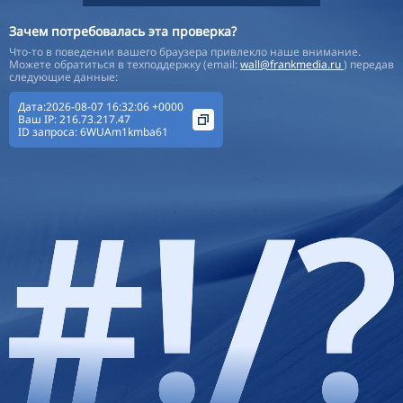
Зачем потребовалась эта проверка?
Что-то в поведении вашего браузера привлекло наше внимание.
Можете обратиться в техподдержку (email:
wall@frankmedia.ru
) передав
следующие данные:
Дата:2026-08-07 16:32:06 +0000
Ваш IP:
216.73.217.47
ID запроса:
6WUAm1kmba61