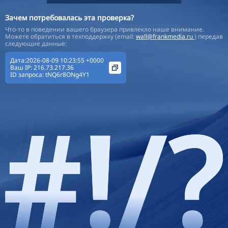
Зачем потребовалась эта проверка?
Что-то в поведении вашего браузера привлекло наше внимание.
Можете обратиться в техподдержку (email:
wall@frankmedia.ru
) передав
следующие данные:
Дата:2026-08-09 10:23:55 +0000
Ваш IP:
216.73.217.36
ID запроса:
tNQ6r8ONg4Y1