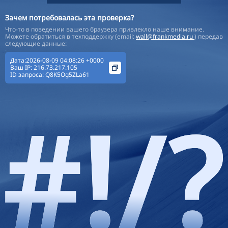
Зачем потребовалась эта проверка?
Что-то в поведении вашего браузера привлекло наше внимание.
Можете обратиться в техподдержку (email:
wall@frankmedia.ru
) передав
следующие данные:
Дата:2026-08-09 04:08:26 +0000
Ваш IP:
216.73.217.105
ID запроса:
Q8K5Og5ZLa61