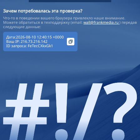
Зачем потребовалась эта проверка?
Что-то в поведении вашего браузера привлекло наше внимание.
Можете обратиться в техподдержку (email:
wall@frankmedia.ru
) передав
следующие данные:
Дата:2026-08-10 12:40:15 +0000
Ваш IP:
216.73.216.142
ID запроса:
FeTecCXkxGk1