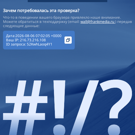
Зачем потребовалась эта проверка?
Что-то в поведении вашего браузера привлекло наше внимание.
Можете обратиться в техподдержку (email:
wall@frankmedia.ru
) передав
следующие данные:
Дата:2026-08-06 07:02:05 +0000
Ваш IP:
216.73.216.108
ID запроса:
52KwhLaoq4Y1