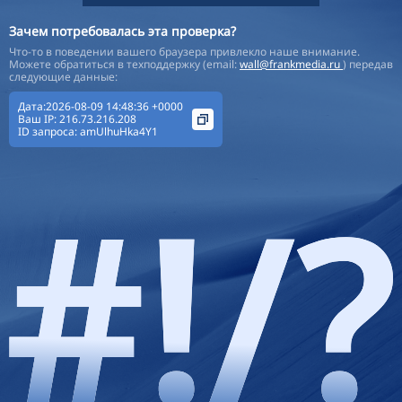
Зачем потребовалась эта проверка?
Что-то в поведении вашего браузера привлекло наше внимание.
Можете обратиться в техподдержку (email:
wall@frankmedia.ru
) передав
следующие данные:
Дата:2026-08-09 14:48:36 +0000
Ваш IP:
216.73.216.208
ID запроса:
amUlhuHka4Y1