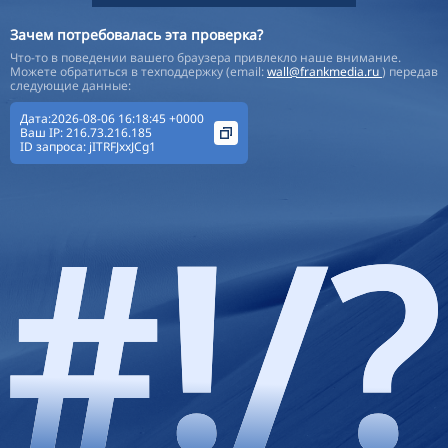
Зачем потребовалась эта проверка?
Что-то в поведении вашего браузера привлекло наше внимание.
Можете обратиться в техподдержку (email:
wall@frankmedia.ru
) передав
следующие данные:
Дата:2026-08-06 16:18:45 +0000
Ваш IP:
216.73.216.185
ID запроса:
jITRFJxxJCg1