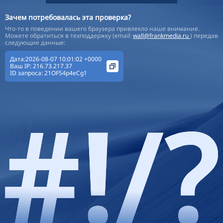
Зачем потребовалась эта проверка?
Что-то в поведении вашего браузера привлекло наше внимание.
Можете обратиться в техподдержку (email:
wall@frankmedia.ru
) передав
следующие данные:
Дата:2026-08-07 10:01:02 +0000
Ваш IP:
216.73.217.37
ID запроса:
21OF54p4eCg1