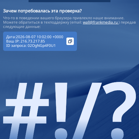
Зачем потребовалась эта проверка?
Что-то в поведении вашего браузера привлекло наше внимание.
Можете обратиться в техподдержку (email:
wall@frankmedia.ru
) передав
следующие данные:
Дата:2026-08-07 10:02:00 +0000
Ваш IP:
216.73.217.85
ID запроса:
02OgNGp4F0U1