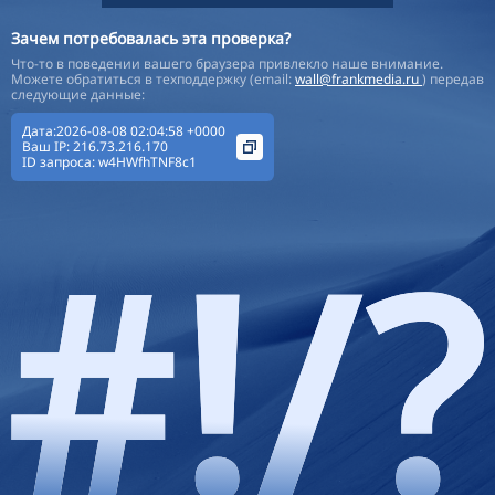
Зачем потребовалась эта проверка?
Что-то в поведении вашего браузера привлекло наше внимание.
Можете обратиться в техподдержку (email:
wall@frankmedia.ru
) передав
следующие данные:
Дата:2026-08-08 02:04:58 +0000
Ваш IP:
216.73.216.170
ID запроса:
w4HWfhTNF8c1