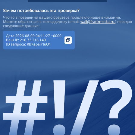
Зачем потребовалась эта проверка?
Что-то в поведении вашего браузера привлекло наше внимание.
Можете обратиться в техподдержку (email:
wall@frankmedia.ru
) передав
следующие данные:
Дата:2026-08-09 04:11:27 +0000
Ваш IP:
216.73.216.149
ID запроса:
RBKepaiYIuQ1