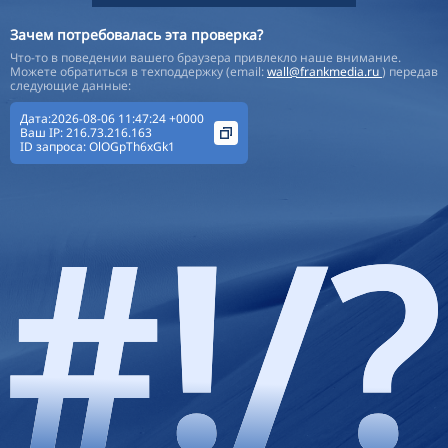
Зачем потребовалась эта проверка?
Что-то в поведении вашего браузера привлекло наше внимание.
Можете обратиться в техподдержку (email:
wall@frankmedia.ru
) передав
следующие данные:
Дата:2026-08-06 11:47:24 +0000
Ваш IP:
216.73.216.163
ID запроса:
OlOGpTh6xGk1