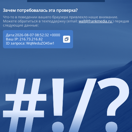
Зачем потребовалась эта проверка?
Что-то в поведении вашего браузера привлекло наше внимание.
Можете обратиться в техподдержку (email:
wall@frankmedia.ru
) передав
следующие данные:
Дата:2026-08-07 08:52:32 +0000
Ваш IP:
216.73.216.82
ID запроса:
WqMeduZO4Sw1