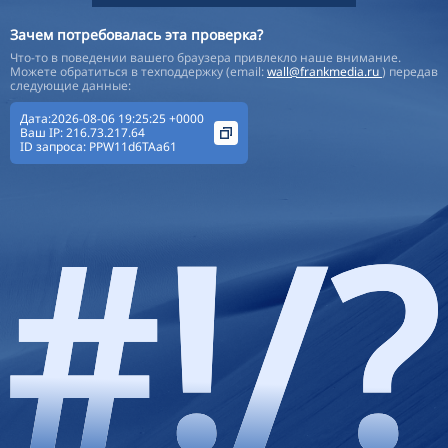
Зачем потребовалась эта проверка?
Что-то в поведении вашего браузера привлекло наше внимание.
Можете обратиться в техподдержку (email:
wall@frankmedia.ru
) передав
следующие данные:
Дата:2026-08-06 19:25:25 +0000
Ваш IP:
216.73.217.64
ID запроса:
PPW11d6TAa61