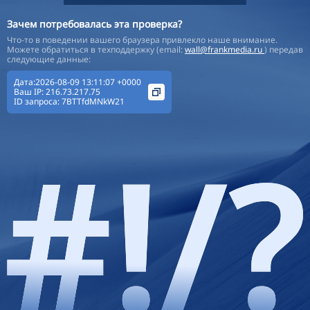
Зачем потребовалась эта проверка?
Что-то в поведении вашего браузера привлекло наше внимание.
Можете обратиться в техподдержку (email:
wall@frankmedia.ru
) передав
следующие данные:
Дата:2026-08-09 13:11:07 +0000
Ваш IP:
216.73.217.75
ID запроса:
7BTTfdMNkW21