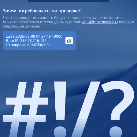
Зачем потребовалась эта проверка?
Что-то в поведении вашего браузера привлекло наше внимание.
Можете обратиться в техподдержку (email:
wall@frankmedia.ru
) передав
следующие данные:
Дата:2026-08-08 07:27:49 +0000
Ваш IP:
216.73.216.189
ID запроса:
nRMlTl0NciE1