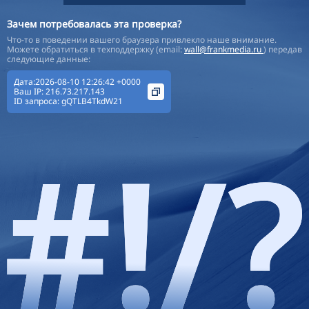
Зачем потребовалась эта проверка?
Что-то в поведении вашего браузера привлекло наше внимание.
Можете обратиться в техподдержку (email:
wall@frankmedia.ru
) передав
следующие данные:
Дата:2026-08-10 12:26:42 +0000
Ваш IP:
216.73.217.143
ID запроса:
gQTLB4TkdW21