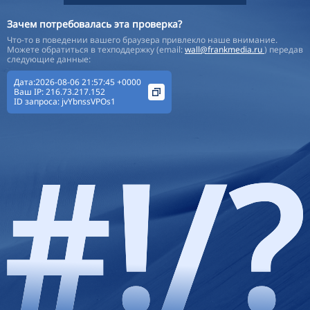
Зачем потребовалась эта проверка?
Что-то в поведении вашего браузера привлекло наше внимание.
Можете обратиться в техподдержку (email:
wall@frankmedia.ru
) передав
следующие данные:
Дата:2026-08-06 21:57:45 +0000
Ваш IP:
216.73.217.152
ID запроса:
jvYbnssVPOs1