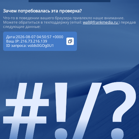
Зачем потребовалась эта проверка?
Что-то в поведении вашего браузера привлекло наше внимание.
Можете обратиться в техподдержку (email:
wall@frankmedia.ru
) передав
следующие данные:
Дата:2026-08-07 04:50:57 +0000
Ваш IP:
216.73.216.139
ID запроса:
voIds0GOg0U1