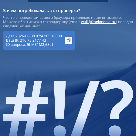
Зачем потребовалась эта проверка?
Что-то в поведении вашего браузера привлекло наше внимание.
Можете обратиться в техподдержку (email:
wall@frankmedia.ru
) передав
следующие данные:
Дата:2026-08-08 07:43:05 +0000
Ваш IP:
216.73.217.143
ID запроса:
5hM31M2J68c1