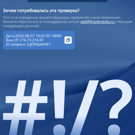
Зачем потребовалась эта проверка?
Что-то в поведении вашего браузера привлекло наше внимание.
Можете обратиться в техподдержку (email:
wall@frankmedia.ru
) передав
следующие данные:
Дата:2026-08-07 10:42:35 +0000
Ваш IP:
216.73.216.87
ID запроса:
ZgO00pAthiE1