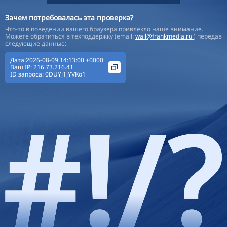
Зачем потребовалась эта проверка?
Что-то в поведении вашего браузера привлекло наше внимание.
Можете обратиться в техподдержку (email:
wall@frankmedia.ru
) передав
следующие данные:
Дата:2026-08-09 14:13:00 +0000
Ваш IP:
216.73.216.41
ID запроса:
0DUYj1jYVKo1