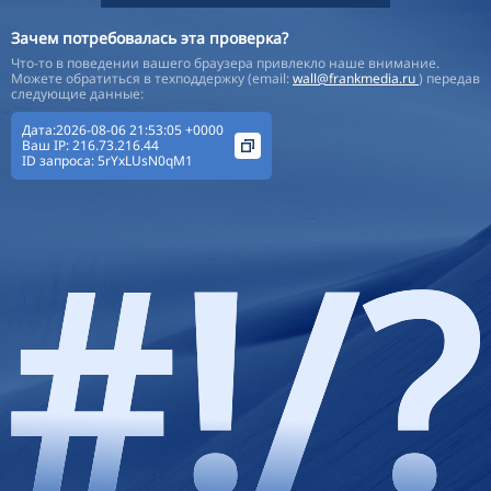
Зачем потребовалась эта проверка?
Что-то в поведении вашего браузера привлекло наше внимание.
Можете обратиться в техподдержку (email:
wall@frankmedia.ru
) передав
следующие данные:
Дата:2026-08-06 21:53:05 +0000
Ваш IP:
216.73.216.44
ID запроса:
5rYxLUsN0qM1