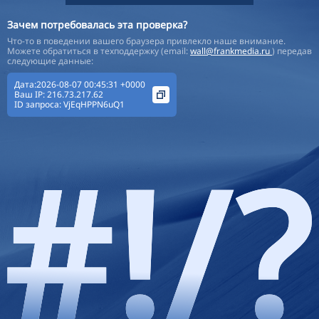
Зачем потребовалась эта проверка?
Что-то в поведении вашего браузера привлекло наше внимание.
Можете обратиться в техподдержку (email:
wall@frankmedia.ru
) передав
следующие данные:
Дата:2026-08-07 00:45:31 +0000
Ваш IP:
216.73.217.62
ID запроса:
VjEqHPPN6uQ1