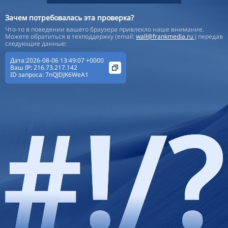
Зачем потребовалась эта проверка?
Что-то в поведении вашего браузера привлекло наше внимание.
Можете обратиться в техподдержку (email:
wall@frankmedia.ru
) передав
следующие данные:
Дата:2026-08-06 13:49:07 +0000
Ваш IP:
216.73.217.142
ID запроса:
7nQJDJK6WeA1