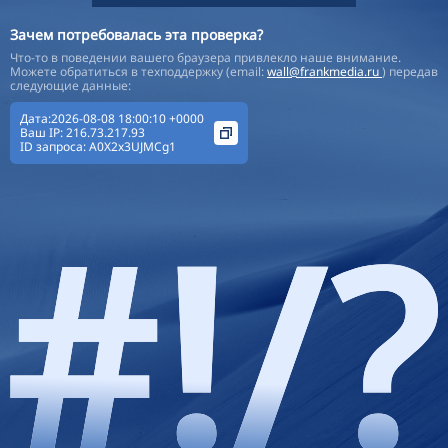
Зачем потребовалась эта проверка?
Что-то в поведении вашего браузера привлекло наше внимание.
Можете обратиться в техподдержку (email:
wall@frankmedia.ru
) передав
следующие данные:
Дата:2026-08-08 18:00:10 +0000
Ваш IP:
216.73.217.93
ID запроса:
A0X2x3UJMCg1